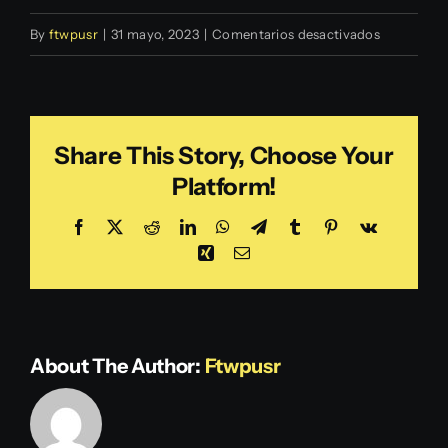
en
By
ftwpusr
|
31 mayo, 2023
|
Comentarios desactivados
GardenLif
S.A
Share This Story, Choose Your
Platform!
Facebook
X
Reddit
LinkedIn
WhatsApp
Telegram
Tumblr
Pinterest
Vk
Xing
Email
About The Author:
Ftwpusr