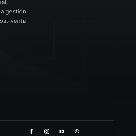
ial,
la gestión
post-venta