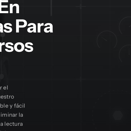
 En
as Para
rsos
r el
estro
le y fácil
iminar la
a lectura