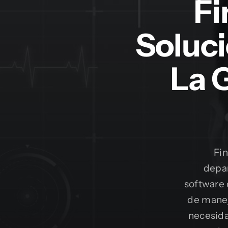
Fi
Soluci
La 
Fin
depa
software 
de manej
necesida