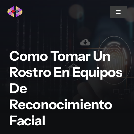
Skip
to
Toggle
Navigat
content
Nosotros
Como Tomar Un
Productos
Rostro En Equipos
Servicios
De
Blog
Reconocimiento
Contacto
Facial